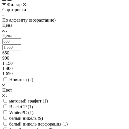
Фильтр
Сортировка
По алфавиту (возрастание)
Цена
Цена
650
900
1 150
1 400
1 650
Новинка (
2
)
Цвет
матовый графит (
1
)
Black/CP (
1
)
White/PC (
1
)
белый никель (
9
)
белый никель перфорация (
1
)