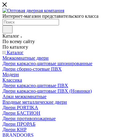
Интернет-магазин представительского класса
Каталог
По всему сайту
По каталогу
Каталог
Межкомнатные двери
Двери каркасно-щитовые шпонированные
Двери сборно-стоевые ПВХ
Модерн
Классика
Двери каркасно-щитовые ПВХ
Двери каркасно-щитовые ПВХ (Новинки)
Арки межкомнатные
Входные металлические двери
Двери PORTIKA
Двери БАСТИОН
Двери противопожарные
Двери ПРОРАБ
Двери КНР
BRANDOORS