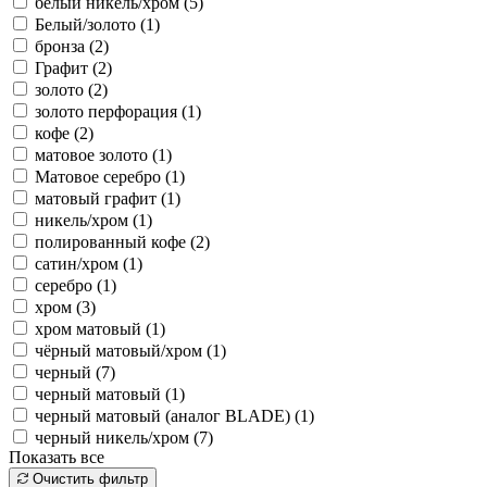
белый никель/хром (
5
)
Белый/золото (
1
)
бронза (
2
)
Графит (
2
)
золото (
2
)
золото перфорация (
1
)
кофе (
2
)
матовое золото (
1
)
Матовое серебро (
1
)
матовый графит (
1
)
никель/хром (
1
)
полированный кофе (
2
)
сатин/хром (
1
)
серебро (
1
)
хром (
3
)
хром матовый (
1
)
чёрный матовый/хром (
1
)
черный (
7
)
черный матовый (
1
)
черный матовый (аналог BLADE) (
1
)
черный никель/хром (
7
)
Показать все
Очистить фильтр