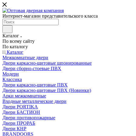
Интернет-магазин представительского класса
Каталог
По всему сайту
По каталогу
Каталог
Межкомнатные двери
Двери каркасно-щитовые шпонированные
Двери сборно-стоевые ПВХ
Модерн
Классика
Двери каркасно-щитовые ПВХ
Двери каркасно-щитовые ПВХ (Новинки)
Арки межкомнатные
Входные металлические двери
Двери PORTIKA
Двери БАСТИОН
Двери противопожарные
Двери ПРОРАБ
Двери КНР
BRANDOORS