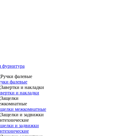
я фурнитура
учки фалевые
авертки и накладки
ащелки межкомнатные
ащелки и задвижки
антехнические