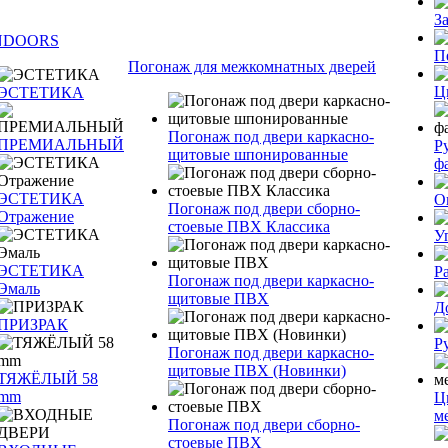
З
NDOORS
П
Погонаж для межкомнатных дверей
Ц
ЭСТЕТИКА
Погонаж под двери каркасно-
ПРЕМИАЛЬНЫЙ
Р
щитовые шпонированные
ф
ЭСТЕТИКА
О
Погонаж под двери сборно-
Отражение
стоевые ПВХ Классика
У
ЭСТЕТИКА
Р
Погонаж под двери каркасно-
Эмаль
щитовые ПВХ
Д
ПРИЗРАК
Р
Погонаж под двери каркасно-
щитовые ПВХ (Новинки)
ТЯЖЁЛЫЙ 58
mm
Ц
м
Погонаж под двери сборно-
стоевые ПВХ