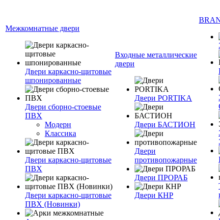
BRA
Межкомнатные двери
Входные металлические
двери
Двери каркасно-щитовые
шпонированные
Двери PORTIKA
Двери сборно-стоевые
ПВХ
Модерн
Двери БАСТИОН
Классика
Двери
Двери каркасно-щитовые
противопожарные
ПВХ
Двери ПРОРАБ
Двери каркасно-щитовые
Двери КНР
ПВХ (Новинки)