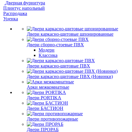
Дверная фурнитура
Плинтус напольный
Распродажа
Уценка
Двери каркасно-щитовые шпонированные
Двери сборно-стоевые ПВХ
Модерн
Классика
Двери каркасно-щитовые ПВХ
Двери каркасно-щитовые ПВХ (Новинки)
Арки межкомнатные
Двери PORTIKA
Двери БАСТИОН
Двери противопожарные
Двери ПРОРАБ