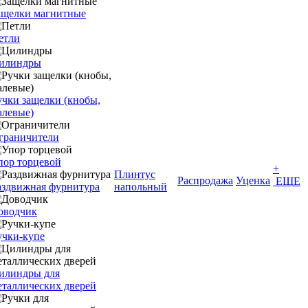
ащелки магнитные
етли
илиндры
учки защелки (кнобы,
алевые)
граничители
пор торцевой
+
Плинтус
Распродажа
Уценка
ЕЩЕ
аздвижная фурнитура
напольный
оводчик
учки-купе
илиндры для
еталлических дверей