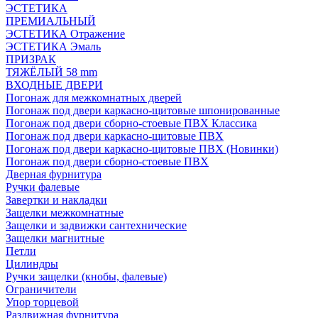
ЭСТЕТИКА
ПРЕМИАЛЬНЫЙ
ЭСТЕТИКА Отражение
ЭСТЕТИКА Эмаль
ПРИЗРАК
ТЯЖЁЛЫЙ 58 mm
ВХОДНЫЕ ДВЕРИ
Погонаж для межкомнатных дверей
Погонаж под двери каркасно-щитовые шпонированные
Погонаж под двери сборно-стоевые ПВХ Классика
Погонаж под двери каркасно-щитовые ПВХ
Погонаж под двери каркасно-щитовые ПВХ (Новинки)
Погонаж под двери сборно-стоевые ПВХ
Дверная фурнитура
Ручки фалевые
Завертки и накладки
Защелки межкомнатные
Защелки и задвижки сантехнические
Защелки магнитные
Петли
Цилиндры
Ручки защелки (кнобы, фалевые)
Ограничители
Упор торцевой
Раздвижная фурнитура