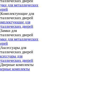
учки для металлических
верей
омплектующие для
еталлических дверей
амки для металлических
верей
ксессуары для
еталлических дверей
верные комплекты