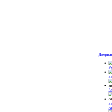
Дверна
Р
З
З
З
с