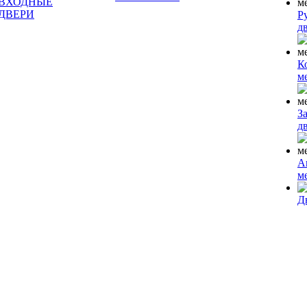
ВХОДНЫЕ
ДВЕРИ
Р
д
К
м
З
д
А
м
Д