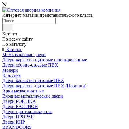
Интернет-магазин представительского класса
Каталог
По всему сайту
По каталогу
Каталог
Межкомнатные двери
Двери каркасно-щитовые шпонированные
Двери сборно-стоевые ПВХ
Модерн
Классика
Двери каркасно-щитовые ПВХ
Двери каркасно-щитовые ПВХ (Новинки)
Арки межкомнатные
Входные металлические двери
Двери PORTIKA
Двери БАСТИОН
Двери противопожарные
Двери ПРОРАБ
Двери КНР
BRANDOORS