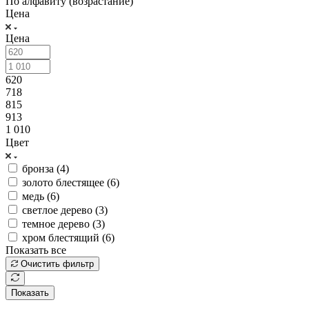
По алфавиту (возрастание)
Цена
Цена
620
718
815
913
1 010
Цвет
бронза (
4
)
золото блестящее (
6
)
медь (
6
)
светлое дерево (
3
)
темное дерево (
3
)
хром блестящий (
6
)
Показать все
Очистить фильтр
Показать