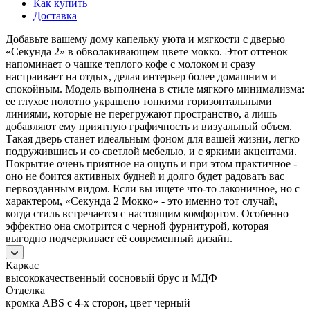
Как купить
Доставка
Добавьте вашему дому капельку уюта и мягкости с дверью
«Секунда 2» в обволакивающем цвете мокко. Этот оттенок
напоминает о чашке теплого кофе с молоком и сразу
настраивает на отдых, делая интерьер более домашним и
спокойным. Модель выполнена в стиле мягкого минимализма:
ее глухое полотно украшено тонкими горизонтальными
линиями, которые не перегружают пространство, а лишь
добавляют ему приятную графичность и визуальный объем.
Такая дверь станет идеальным фоном для вашей жизни, легко
подружившись и со светлой мебелью, и с яркими акцентами.
Покрытие очень приятное на ощупь и при этом практичное -
оно не боится активных будней и долго будет радовать вас
первозданным видом. Если вы ищете что-то лаконичное, но с
характером, «Секунда 2 Мокко» - это именно тот случай,
когда стиль встречается с настоящим комфортом. Особенно
эффектно она смотрится с черной фурнитурой, которая
выгодно подчеркивает её современный дизайн.
Каркас
высококачественный сосновый брус и МДФ
Отделка
кромка ABS с 4-х сторон, цвет черный