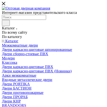
Интернет-магазин представительского класса
Каталог
По всему сайту
По каталогу
Каталог
Межкомнатные двери
Двери каркасно-щитовые шпонированные
Двери сборно-стоевые ПВХ
Модерн
Классика
Двери каркасно-щитовые ПВХ
Двери каркасно-щитовые ПВХ (Новинки)
Арки межкомнатные
Входные металлические двери
Двери PORTIKA
Двери БАСТИОН
Двери противопожарные
Двери ПРОРАБ
Двери КНР
BRANDOORS