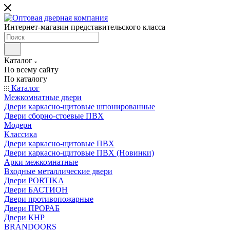
Интернет-магазин представительского класса
Каталог
По всему сайту
По каталогу
Каталог
Межкомнатные двери
Двери каркасно-щитовые шпонированные
Двери сборно-стоевые ПВХ
Модерн
Классика
Двери каркасно-щитовые ПВХ
Двери каркасно-щитовые ПВХ (Новинки)
Арки межкомнатные
Входные металлические двери
Двери PORTIKA
Двери БАСТИОН
Двери противопожарные
Двери ПРОРАБ
Двери КНР
BRANDOORS