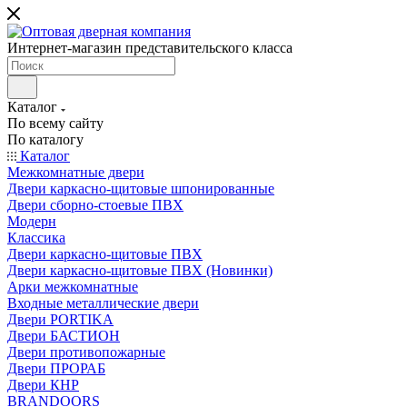
Интернет-магазин представительского класса
Каталог
По всему сайту
По каталогу
Каталог
Межкомнатные двери
Двери каркасно-щитовые шпонированные
Двери сборно-стоевые ПВХ
Модерн
Классика
Двери каркасно-щитовые ПВХ
Двери каркасно-щитовые ПВХ (Новинки)
Арки межкомнатные
Входные металлические двери
Двери PORTIKA
Двери БАСТИОН
Двери противопожарные
Двери ПРОРАБ
Двери КНР
BRANDOORS