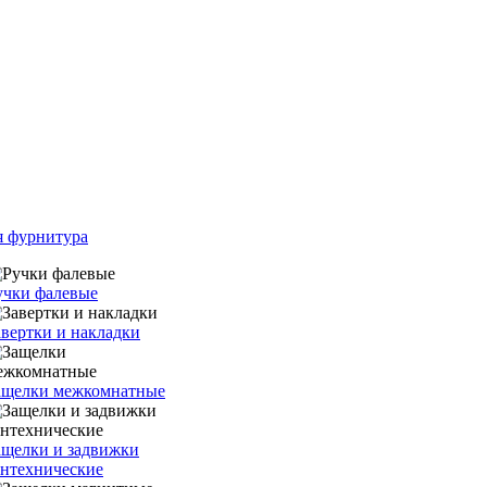
я фурнитура
учки фалевые
авертки и накладки
ащелки межкомнатные
ащелки и задвижки
антехнические