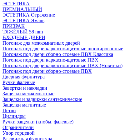
ЭСТЕТИКА
ПРЕМИАЛЬНЫЙ
ЭСТЕТИКА Отражение
ЭСТЕТИКА Эмаль
ПРИЗРАК
ТЯЖЁЛЫЙ 58 mm
ВХОДНЫЕ ДВЕРИ
Погонаж для межкомнатных дверей
Погонаж под двери каркасно-щитовые шпонированные
Погонаж под двери сборно-стоевые ПВХ Классика
Погонаж под двери каркасно-щитовые ПВХ
Погонаж под двери каркасно-щитовые ПВХ (Новинки)
Погонаж под двери сборно-стоевые ПВХ
Дверная фурнитура
Ручки фалевые
Завертки и накладки
Защелки межкомнатные
Защелки и задвижки сантехнические
Защелки магнитные
Петли
Цилиндры
Ручки защелки (кнобы, фалевые)
Ограничители
Упор торцевой
Раздвижная фурнитура