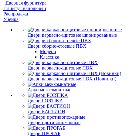
Дверная фурнитура
Плинтус напольный
Распродажа
Уценка
Двери каркасно-щитовые шпонированные
Двери сборно-стоевые ПВХ
Модерн
Классика
Двери каркасно-щитовые ПВХ
Двери каркасно-щитовые ПВХ (Новинки)
Арки межкомнатные
Двери PORTIKA
Двери БАСТИОН
Двери противопожарные
Двери ПРОРАБ