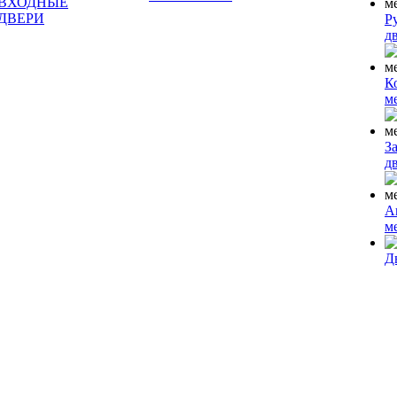
ВХОДНЫЕ
ДВЕРИ
Р
д
К
м
З
д
А
м
Д