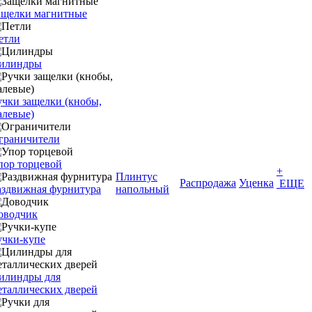
ащелки магнитные
етли
илиндры
учки защелки (кнобы,
алевые)
граничители
пор торцевой
+
Плинтус
Распродажа
Уценка
ЕЩЕ
аздвижная фурнитура
напольный
оводчик
учки-купе
илиндры для
еталлических дверей