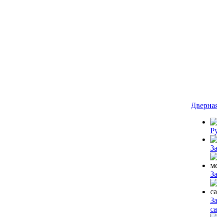
Дверна
Р
З
З
З
с