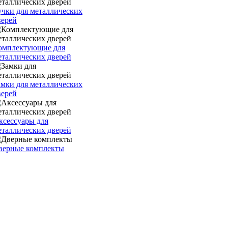
учки для металлических
верей
омплектующие для
еталлических дверей
амки для металлических
верей
ксессуары для
еталлических дверей
верные комплекты