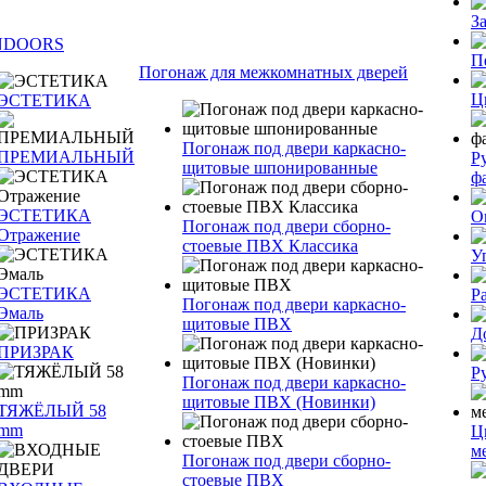
З
NDOORS
П
Погонаж для межкомнатных дверей
Ц
ЭСТЕТИКА
Погонаж под двери каркасно-
ПРЕМИАЛЬНЫЙ
Р
щитовые шпонированные
ф
ЭСТЕТИКА
О
Погонаж под двери сборно-
Отражение
стоевые ПВХ Классика
У
ЭСТЕТИКА
Р
Погонаж под двери каркасно-
Эмаль
щитовые ПВХ
Д
ПРИЗРАК
Р
Погонаж под двери каркасно-
щитовые ПВХ (Новинки)
ТЯЖЁЛЫЙ 58
mm
Ц
м
Погонаж под двери сборно-
стоевые ПВХ