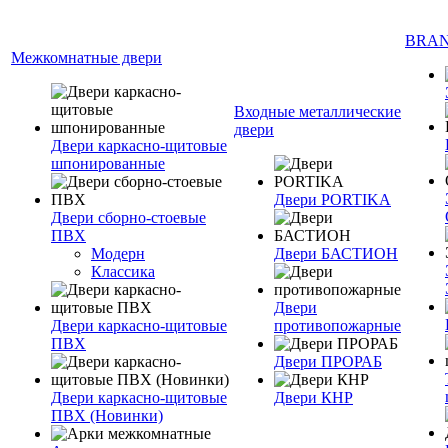
BRA
Межкомнатные двери
Входные металлические
двери
Двери каркасно-щитовые
шпонированные
Двери PORTIKA
Двери сборно-стоевые
ПВХ
Модерн
Двери БАСТИОН
Классика
Двери
Двери каркасно-щитовые
противопожарные
ПВХ
Двери ПРОРАБ
Двери каркасно-щитовые
Двери КНР
ПВХ (Новинки)