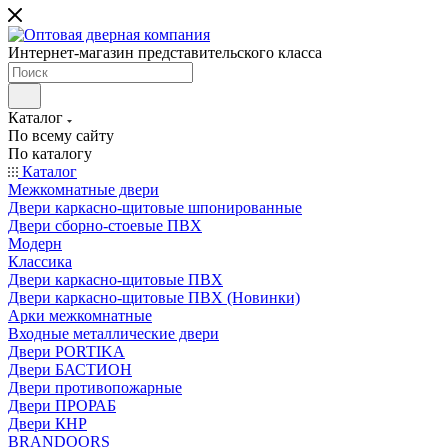
Интернет-магазин представительского класса
Каталог
По всему сайту
По каталогу
Каталог
Межкомнатные двери
Двери каркасно-щитовые шпонированные
Двери сборно-стоевые ПВХ
Модерн
Классика
Двери каркасно-щитовые ПВХ
Двери каркасно-щитовые ПВХ (Новинки)
Арки межкомнатные
Входные металлические двери
Двери PORTIKA
Двери БАСТИОН
Двери противопожарные
Двери ПРОРАБ
Двери КНР
BRANDOORS