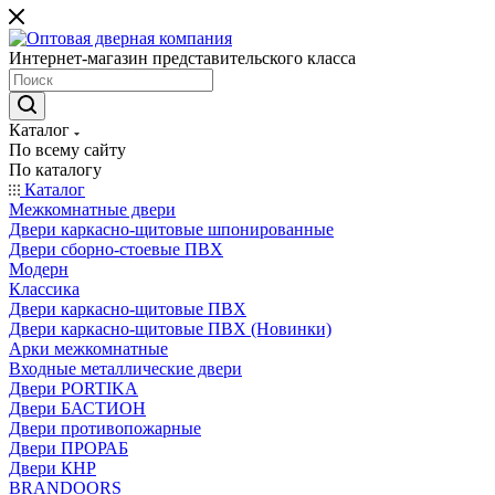
Интернет-магазин представительского класса
Каталог
По всему сайту
По каталогу
Каталог
Межкомнатные двери
Двери каркасно-щитовые шпонированные
Двери сборно-стоевые ПВХ
Модерн
Классика
Двери каркасно-щитовые ПВХ
Двери каркасно-щитовые ПВХ (Новинки)
Арки межкомнатные
Входные металлические двери
Двери PORTIKA
Двери БАСТИОН
Двери противопожарные
Двери ПРОРАБ
Двери КНР
BRANDOORS