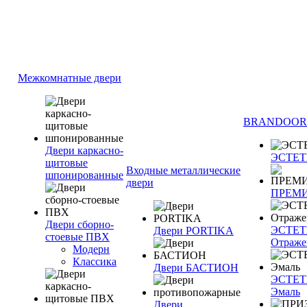
Межкомнатные двери
BRANDOOR
Двери каркасно-
ЭСТЕ
щитовые
Входные металлические
шпонированные
двери
ПРЕМ
Двери сборно-
ЭСТЕ
Двери PORTIKA
стоевые ПВХ
Отраже
Модерн
Классика
Двери БАСТИОН
ЭСТЕ
Эмаль
Двери