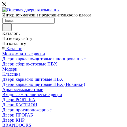
Интернет-магазин представительского класса
Каталог
По всему сайту
По каталогу
Каталог
Межкомнатные двери
Двери каркасно-щитовые шпонированные
Двери сборно-стоевые ПВХ
Модерн
Классика
Двери каркасно-щитовые ПВХ
Двери каркасно-щитовые ПВХ (Новинки)
Арки межкомнатные
Входные металлические двери
Двери PORTIKA
Двери БАСТИОН
Двери противопожарные
Двери ПРОРАБ
Двери КНР
BRANDOORS