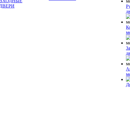
ВХОДНЫЕ
ДВЕРИ
Р
д
К
м
З
д
А
м
Д