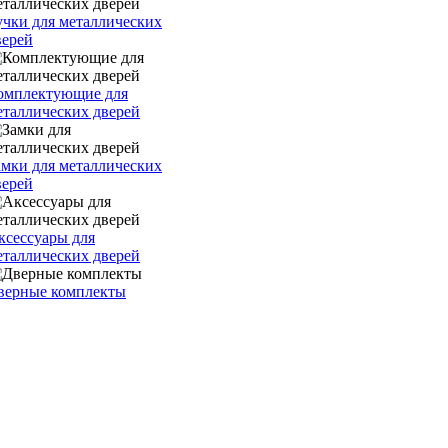
учки для металлических
верей
омплектующие для
еталлических дверей
амки для металлических
верей
ксессуары для
еталлических дверей
верные комплекты