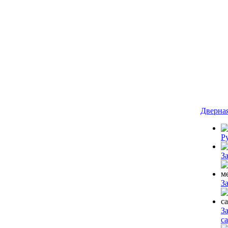
Дверна
Р
З
З
З
с