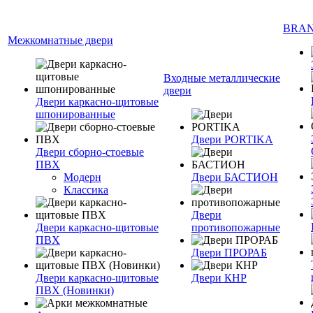
BRA
Межкомнатные двери
Входные металлические
двери
Двери каркасно-щитовые
шпонированные
Двери PORTIKA
Двери сборно-стоевые
ПВХ
Модерн
Двери БАСТИОН
Классика
Двери
Двери каркасно-щитовые
противопожарные
ПВХ
Двери ПРОРАБ
Двери каркасно-щитовые
Двери КНР
ПВХ (Новинки)