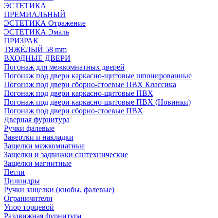
ЭСТЕТИКА
ПРЕМИАЛЬНЫЙ
ЭСТЕТИКА Отражение
ЭСТЕТИКА Эмаль
ПРИЗРАК
ТЯЖЁЛЫЙ 58 mm
ВХОДНЫЕ ДВЕРИ
Погонаж для межкомнатных дверей
Погонаж под двери каркасно-щитовые шпонированные
Погонаж под двери сборно-стоевые ПВХ Классика
Погонаж под двери каркасно-щитовые ПВХ
Погонаж под двери каркасно-щитовые ПВХ (Новинки)
Погонаж под двери сборно-стоевые ПВХ
Дверная фурнитура
Ручки фалевые
Завертки и накладки
Защелки межкомнатные
Защелки и задвижки сантехнические
Защелки магнитные
Петли
Цилиндры
Ручки защелки (кнобы, фалевые)
Ограничители
Упор торцевой
Раздвижная фурнитура