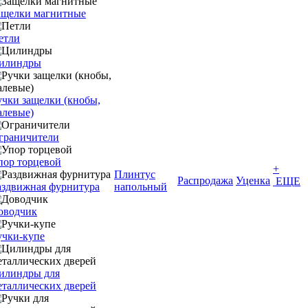
ащелки магнитные
етли
илиндры
учки защелки (кнобы,
алевые)
граничители
пор торцевой
+
Плинтус
Распродажа
Уценка
ЕЩЕ
аздвижная фурнитура
напольный
оводчик
учки-купе
илиндры для
еталлических дверей