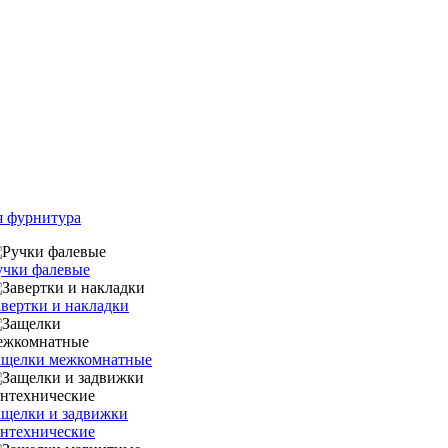
я фурнитура
учки фалевые
авертки и накладки
ащелки межкомнатные
ащелки и задвижки
антехнические