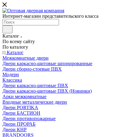
Интернет-магазин представительского класса
Каталог
По всему сайту
По каталогу
Каталог
Межкомнатные двери
Двери каркасно-щитовые шпонированные
Двери сборно-стоевые ПВХ
Модерн
Классика
Двери каркасно-щитовые ПВХ
Двери каркасно-щитовые ПВХ (Новинки)
Арки межкомнатные
Входные металлические двери
Двери PORTIKA
Двери БАСТИОН
Двери противопожарные
Двери ПРОРАБ
Двери КНР
BRANDOORS