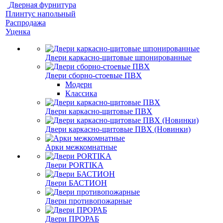
Дверная фурнитура
Плинтус напольный
Распродажа
Уценка
Двери каркасно-щитовые шпонированные
Двери сборно-стоевые ПВХ
Модерн
Классика
Двери каркасно-щитовые ПВХ
Двери каркасно-щитовые ПВХ (Новинки)
Арки межкомнатные
Двери PORTIKA
Двери БАСТИОН
Двери противопожарные
Двери ПРОРАБ