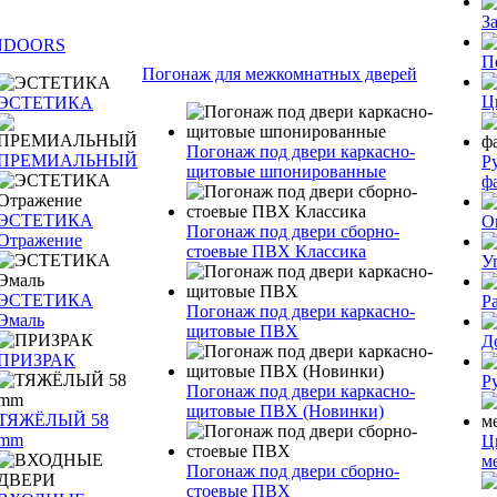
З
NDOORS
П
Погонаж для межкомнатных дверей
Ц
ЭСТЕТИКА
Погонаж под двери каркасно-
ПРЕМИАЛЬНЫЙ
Р
щитовые шпонированные
ф
ЭСТЕТИКА
О
Погонаж под двери сборно-
Отражение
стоевые ПВХ Классика
У
ЭСТЕТИКА
Р
Погонаж под двери каркасно-
Эмаль
щитовые ПВХ
Д
ПРИЗРАК
Р
Погонаж под двери каркасно-
щитовые ПВХ (Новинки)
ТЯЖЁЛЫЙ 58
mm
Ц
м
Погонаж под двери сборно-
стоевые ПВХ