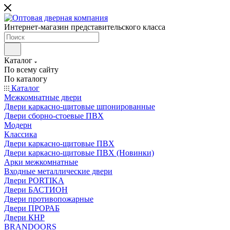
Интернет-магазин представительского класса
Каталог
По всему сайту
По каталогу
Каталог
Межкомнатные двери
Двери каркасно-щитовые шпонированные
Двери сборно-стоевые ПВХ
Модерн
Классика
Двери каркасно-щитовые ПВХ
Двери каркасно-щитовые ПВХ (Новинки)
Арки межкомнатные
Входные металлические двери
Двери PORTIKA
Двери БАСТИОН
Двери противопожарные
Двери ПРОРАБ
Двери КНР
BRANDOORS