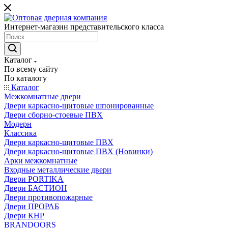
Интернет-магазин представительского класса
Каталог
По всему сайту
По каталогу
Каталог
Межкомнатные двери
Двери каркасно-щитовые шпонированные
Двери сборно-стоевые ПВХ
Модерн
Классика
Двери каркасно-щитовые ПВХ
Двери каркасно-щитовые ПВХ (Новинки)
Арки межкомнатные
Входные металлические двери
Двери PORTIKA
Двери БАСТИОН
Двери противопожарные
Двери ПРОРАБ
Двери КНР
BRANDOORS