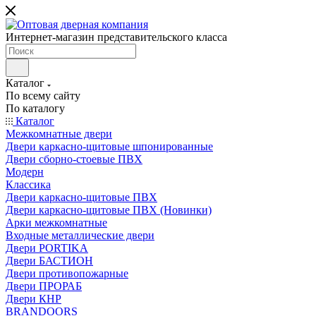
Интернет-магазин представительского класса
Каталог
По всему сайту
По каталогу
Каталог
Межкомнатные двери
Двери каркасно-щитовые шпонированные
Двери сборно-стоевые ПВХ
Модерн
Классика
Двери каркасно-щитовые ПВХ
Двери каркасно-щитовые ПВХ (Новинки)
Арки межкомнатные
Входные металлические двери
Двери PORTIKA
Двери БАСТИОН
Двери противопожарные
Двери ПРОРАБ
Двери КНР
BRANDOORS