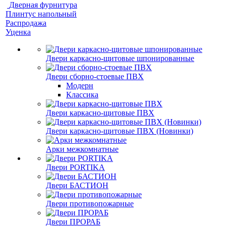
Дверная фурнитура
Плинтус напольный
Распродажа
Уценка
Двери каркасно-щитовые шпонированные
Двери сборно-стоевые ПВХ
Модерн
Классика
Двери каркасно-щитовые ПВХ
Двери каркасно-щитовые ПВХ (Новинки)
Арки межкомнатные
Двери PORTIKA
Двери БАСТИОН
Двери противопожарные
Двери ПРОРАБ