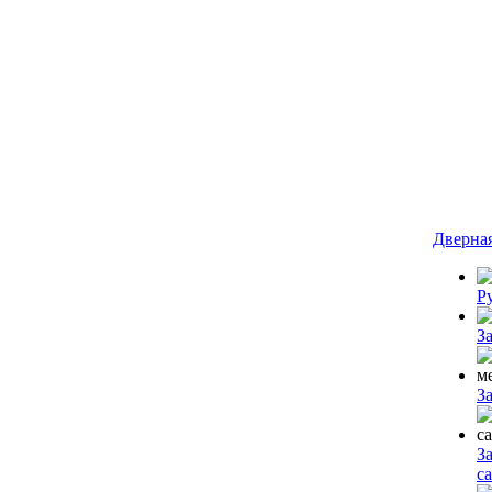
Дверна
Р
З
З
З
с