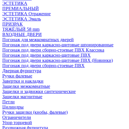
ЭСТЕТИКА
ПРЕМИАЛЬНЫЙ
ЭСТЕТИКА Отражение
ЭСТЕТИКА Эмаль
ПРИЗРАК
ТЯЖЁЛЫЙ 58 mm
ВХОДНЫЕ ДВЕРИ
Погонаж для межкомнатных дверей
Погонаж под двери каркасно-щитовые шпонированные
Погонаж под двери сборно-стоевые ПВХ Классика
Погонаж под двери каркасно-щитовые ПВХ
Погонаж под двери каркасно-щитовые ПВХ (Новинки)
Погонаж под двери сборно-стоевые ПВХ
Дверная фурнитура
Ручки фалевые
Завертки и накладки
Защелки межкомнатные
Защелки и задвижки сантехнические
Защелки магнитные
Петли
Цилиндры
Ручки защелки (кнобы, фалевые)
Ограничители
Упор торцевой
Раздвижная фурнитура