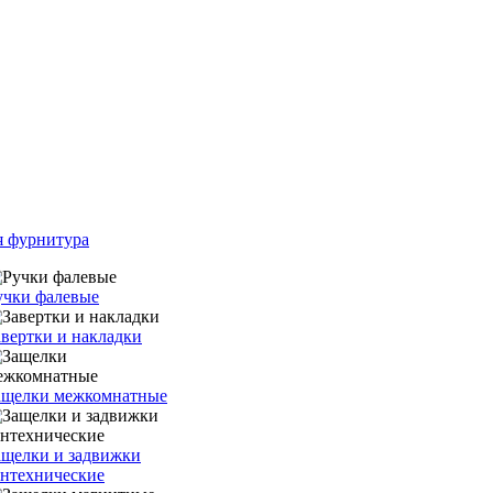
я фурнитура
учки фалевые
авертки и накладки
ащелки межкомнатные
ащелки и задвижки
антехнические