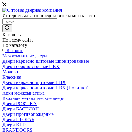
Интернет-магазин представительского класса
Каталог
По всему сайту
По каталогу
Каталог
Межкомнатные двери
Двери каркасно-щитовые шпонированные
Двери сборно-стоевые ПВХ
Модерн
Классика
Двери каркасно-щитовые ПВХ
Двери каркасно-щитовые ПВХ (Новинки)
Арки межкомнатные
Входные металлические двери
Двери PORTIKA
Двери БАСТИОН
Двери противопожарные
Двери ПРОРАБ
Двери КНР
BRANDOORS