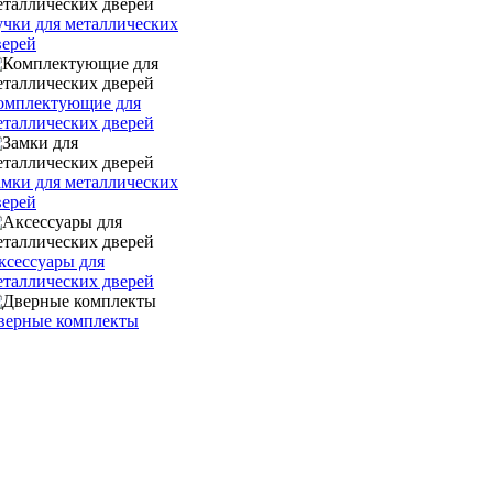
учки для металлических
верей
омплектующие для
еталлических дверей
амки для металлических
верей
ксессуары для
еталлических дверей
верные комплекты