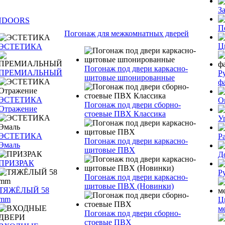
З
NDOORS
П
Погонаж для межкомнатных дверей
Ц
ЭСТЕТИКА
Погонаж под двери каркасно-
ПРЕМИАЛЬНЫЙ
Р
щитовые шпонированные
ф
ЭСТЕТИКА
О
Погонаж под двери сборно-
Отражение
стоевые ПВХ Классика
У
ЭСТЕТИКА
Р
Погонаж под двери каркасно-
Эмаль
щитовые ПВХ
Д
ПРИЗРАК
Р
Погонаж под двери каркасно-
щитовые ПВХ (Новинки)
ТЯЖЁЛЫЙ 58
mm
Ц
м
Погонаж под двери сборно-
стоевые ПВХ