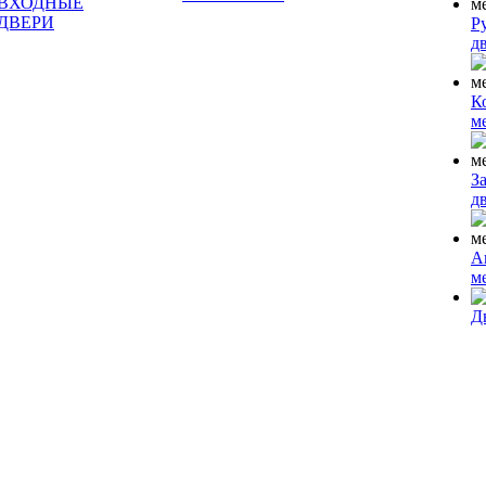
ВХОДНЫЕ
ДВЕРИ
Р
д
К
м
З
д
А
м
Д