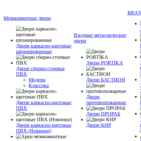
BRA
Межкомнатные двери
Входные металлические
двери
Двери каркасно-щитовые
шпонированные
Двери PORTIKA
Двери сборно-стоевые
ПВХ
Модерн
Двери БАСТИОН
Классика
Двери
Двери каркасно-щитовые
противопожарные
ПВХ
Двери ПРОРАБ
Двери каркасно-щитовые
Двери КНР
ПВХ (Новинки)