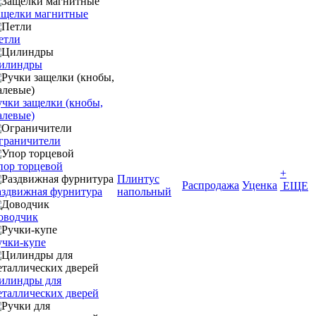
ащелки магнитные
етли
илиндры
учки защелки (кнобы,
алевые)
граничители
пор торцевой
+
Плинтус
Распродажа
Уценка
ЕЩЕ
аздвижная фурнитура
напольный
оводчик
учки-купе
илиндры для
еталлических дверей