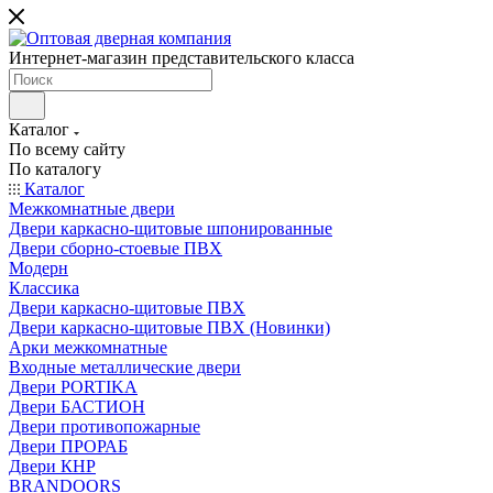
Интернет-магазин представительского класса
Каталог
По всему сайту
По каталогу
Каталог
Межкомнатные двери
Двери каркасно-щитовые шпонированные
Двери сборно-стоевые ПВХ
Модерн
Классика
Двери каркасно-щитовые ПВХ
Двери каркасно-щитовые ПВХ (Новинки)
Арки межкомнатные
Входные металлические двери
Двери PORTIKA
Двери БАСТИОН
Двери противопожарные
Двери ПРОРАБ
Двери КНР
BRANDOORS