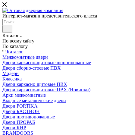
Интернет-магазин представительского класса
Каталог
По всему сайту
По каталогу
Каталог
Межкомнатные двери
Двери каркасно-щитовые шпонированные
Двери сборно-стоевые ПВХ
Модерн
Классика
Двери каркасно-щитовые ПВХ
Двери каркасно-щитовые ПВХ (Новинки)
Арки межкомнатные
Входные металлические двери
Двери PORTIKA
Двери БАСТИОН
Двери противопожарные
Двери ПРОРАБ
Двери КНР
BRANDOORS