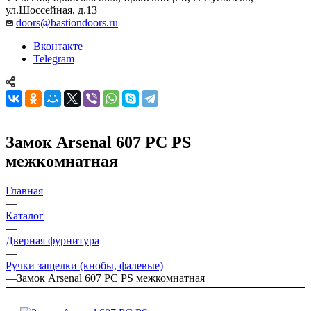
ул.Шоссейная, д.13
doors@bastiondoors.ru
Вконтакте
Telegram
Замок Arsenal 607 PC PS
межкомнатная
Главная
—
Каталог
—
Дверная фурнитура
—
Ручки защелки (кнобы, фалевые)
—
Замок Arsenal 607 PC PS межкомнатная