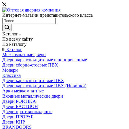
Интернет-магазин представительского класса
Каталог
По всему сайту
По каталогу
Каталог
Межкомнатные двери
Двери каркасно-щитовые шпонированные
Двери сборно-стоевые ПВХ
Модерн
Классика
Двери каркасно-щитовые ПВХ
Двери каркасно-щитовые ПВХ (Новинки)
Арки межкомнатные
Входные металлические двери
Двери PORTIKA
Двери БАСТИОН
Двери противопожарные
Двери ПРОРАБ
Двери КНР
BRANDOORS