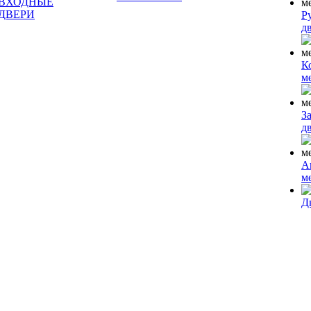
ВХОДНЫЕ
ДВЕРИ
Р
д
К
м
З
д
А
м
Д