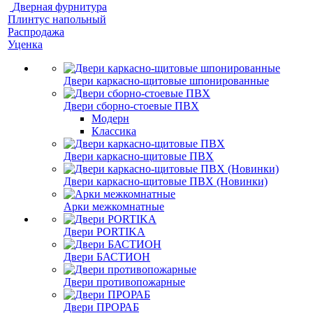
Дверная фурнитура
Плинтус напольный
Распродажа
Уценка
Двери каркасно-щитовые шпонированные
Двери сборно-стоевые ПВХ
Модерн
Классика
Двери каркасно-щитовые ПВХ
Двери каркасно-щитовые ПВХ (Новинки)
Арки межкомнатные
Двери PORTIKA
Двери БАСТИОН
Двери противопожарные
Двери ПРОРАБ