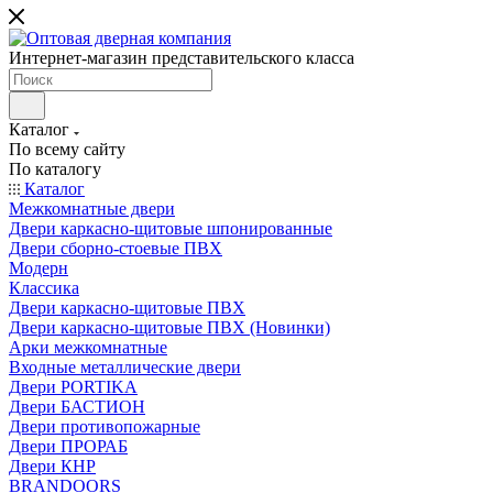
Интернет-магазин представительского класса
Каталог
По всему сайту
По каталогу
Каталог
Межкомнатные двери
Двери каркасно-щитовые шпонированные
Двери сборно-стоевые ПВХ
Модерн
Классика
Двери каркасно-щитовые ПВХ
Двери каркасно-щитовые ПВХ (Новинки)
Арки межкомнатные
Входные металлические двери
Двери PORTIKA
Двери БАСТИОН
Двери противопожарные
Двери ПРОРАБ
Двери КНР
BRANDOORS