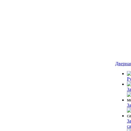
Дверна
Р
З
З
З
с