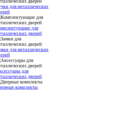
учки для металлических
верей
омплектующие для
еталлических дверей
амки для металлических
верей
ксессуары для
еталлических дверей
верные комплекты