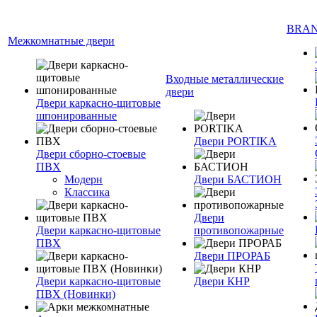
BRA
Межкомнатные двери
Входные металлические
двери
Двери каркасно-щитовые
шпонированные
Двери PORTIKA
Двери сборно-стоевые
ПВХ
Модерн
Двери БАСТИОН
Классика
Двери
Двери каркасно-щитовые
противопожарные
ПВХ
Двери ПРОРАБ
Двери каркасно-щитовые
Двери КНР
ПВХ (Новинки)