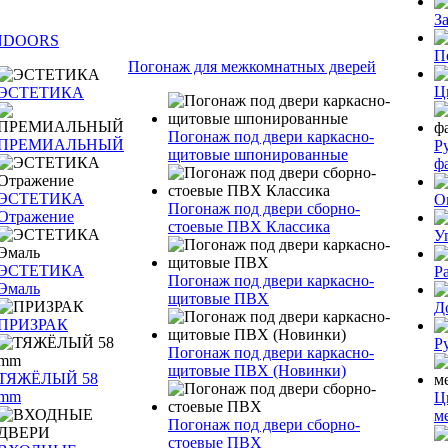
З
NDOORS
П
Погонаж для межкомнатных дверей
Ц
ЭСТЕТИКА
Погонаж под двери каркасно-
ПРЕМИАЛЬНЫЙ
Р
щитовые шпонированные
ф
ЭСТЕТИКА
О
Погонаж под двери сборно-
Отражение
стоевые ПВХ Классика
У
ЭСТЕТИКА
Р
Погонаж под двери каркасно-
Эмаль
щитовые ПВХ
Д
ПРИЗРАК
Р
Погонаж под двери каркасно-
щитовые ПВХ (Новинки)
ТЯЖЁЛЫЙ 58
mm
Ц
м
Погонаж под двери сборно-
стоевые ПВХ