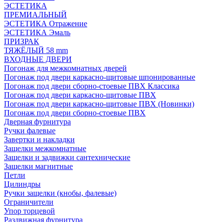
ЭСТЕТИКА
ПРЕМИАЛЬНЫЙ
ЭСТЕТИКА Отражение
ЭСТЕТИКА Эмаль
ПРИЗРАК
ТЯЖЁЛЫЙ 58 mm
ВХОДНЫЕ ДВЕРИ
Погонаж для межкомнатных дверей
Погонаж под двери каркасно-щитовые шпонированные
Погонаж под двери сборно-стоевые ПВХ Классика
Погонаж под двери каркасно-щитовые ПВХ
Погонаж под двери каркасно-щитовые ПВХ (Новинки)
Погонаж под двери сборно-стоевые ПВХ
Дверная фурнитура
Ручки фалевые
Завертки и накладки
Защелки межкомнатные
Защелки и задвижки сантехнические
Защелки магнитные
Петли
Цилиндры
Ручки защелки (кнобы, фалевые)
Ограничители
Упор торцевой
Раздвижная фурнитура