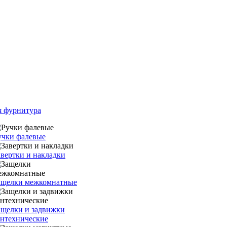
я фурнитура
учки фалевые
авертки и накладки
ащелки межкомнатные
ащелки и задвижки
антехнические