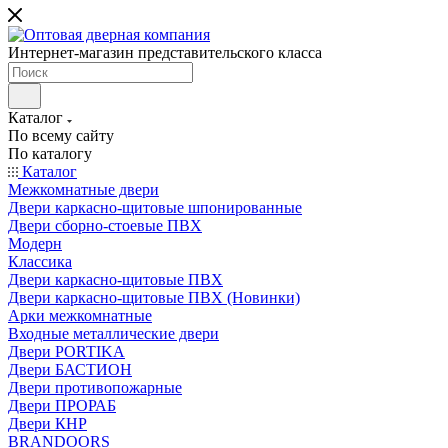
Интернет-магазин представительского класса
Каталог
По всему сайту
По каталогу
Каталог
Межкомнатные двери
Двери каркасно-щитовые шпонированные
Двери сборно-стоевые ПВХ
Модерн
Классика
Двери каркасно-щитовые ПВХ
Двери каркасно-щитовые ПВХ (Новинки)
Арки межкомнатные
Входные металлические двери
Двери PORTIKA
Двери БАСТИОН
Двери противопожарные
Двери ПРОРАБ
Двери КНР
BRANDOORS